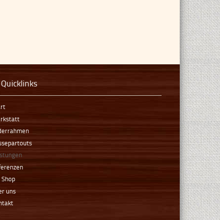
Quicklinks
rt
rkstatt
lderrahmen
ssepartouts
istungen
ferenzen
t Shop
er uns
ntakt