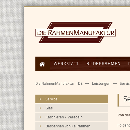
START
WERKSTATT
BILDERRAHMEN
Die RahmenManufaktur | DE
Leistungen
Servi
Se
Service
Glas
Von der
Kaschieren / Veredeln
Folgend
Bespannen von Keilrahmen